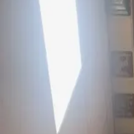
Kaasani kirik
Püha Jumalaema, päästa meid
Avaleht
Uudised
Ajakava
Kasulik
Ristivanematele
Saada nimed palveks
Tee annetus
EST
Tagasi uudiste juurde
29. aprill 2025
PAASANÄDALA ESMASPÄEV. Liturgia. V
Paasanadalal, esmaspäeval, Kaasani kirikus toimus Liturgia Ristikäiki
Tagasi uudiste juurde
Jaga