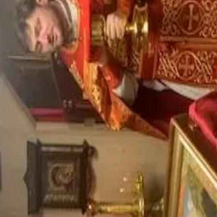
eepühitsemine
ga.